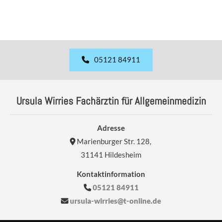
05121 84911
Ursula Wirries Fachärztin für Allgemeinmedizin
Adresse
Marienburger Str. 128,

31141 Hildesheim
Kontaktinformation
05121 84911

ursula-wirries@t-online.de
